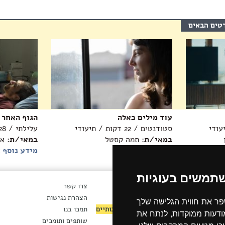
רטים הבאים
עוד מילים כאלה
הגוף האחר
סטודנטים / 22 דקות / תיעודי
עלילתי / 28 דקות
במאי/ת
: תמה קסטל
במאי/ת
: א
מידע נוסף >>
מידע נוסף 
שתמשים בעוגיות
ארכיון חדשות
צרו קשר
ת
ארכיון ניוזלטר
הצהרת נגישות
פר את חווית הגלישה שלך
ות
לקטורים ומנהלים אמנותיים
תמכו בנו
מודעות ממוקדות, לנתח את
מושיים
תנאי השימוש באתר
שותפים ותומכים