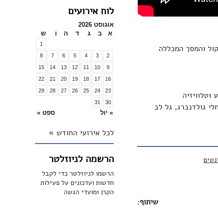
לוח אירועים
אוגוסט 2026
א
ב
ג
ד
ה
ו
ש
1
קול והמסך המכללה
8
7
6
5
4
3
2
15
14
13
12
11
10
9
22
21
20
19
18
17
16
29
28
27
26
25
24
23
 וטלוויזיה
31
30
חלי גולדנברג, גל לב
« יול
ספט »
לכל אירועי החודש »
הרשמה לניוזלטר
נטים
הרשמו לניוזלטר כדי לקבל
חדשות ועדכונים על פעילות
הקרן ומועדי הגשה
שיתוף
: