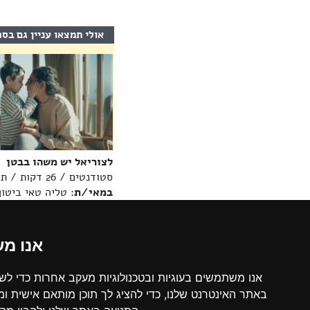
אולי תמצאו עניין גם בס
לצוריאל יש משהו בבטן
סטודנטים / 26 דקות / תיעודי
במאי/ת
: טליה טאי ביטון
מידע נוסף >>
אנו מ
תחתית
הדף,
אודות הקרן
באפשרותך
נתוני תמיכו
אנו משתמשים בעוגיות ובטכנולוגיות מעקב אחרות כדי לש
ללחוץ
חקיקה ואמנ
אנטר
באתר האינטרנט שלנו, כדי להציג לך תוכן מותאם אישית ו
הקרן החדשה לקולנוע וטלוויזיה (ע"ר) היא עמותה,
כדי
קישורים שי
ארגון ללא מטרות רווח, שהוקמה בשנת 1993 ושמה