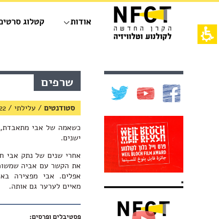
חילתו
ל
אודות
קטלוג סרטים
ף
ינטרנט,
חץ
נטר
די
אש
עבור
דף,
אזור
אפשרותך
תוכן
שרפים
וכן
לחוץ
מרכזי,
רכזי
נטר
באפשרותך
די
ללחוץ
סטודנטים
/
עלילתי
/
22
דלג
אנטר
אזור
כדי
כשאמה של אבי מתאבדת, 
בא
לדלג
ישנים.
לאזור
הבא
אחרי שנים של נתק אבי ח
את הקשר עם אביה שמשוכנ
אפלים. אבי מפצירה בא
מאיים לערער גם אותה.
פסטיבלים ופרסים: