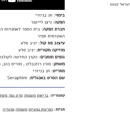
ל 2022
בימוי
: חן בניזרי
הפקה
: ניצן לייטנר
חברת הפקה
: בית הספר לאמנויות ה
האקדמית ספיר
עיצוב פס קול
: יניב סלע
מוזיקה מקורית
: יניב סלע
גופים תומכים
: הקרן החדשה לקולנוע
משחק
: מורן רוזנבלט , מוריס כהן, 
תסריט
: חן בניזרי
שם הסרט באנגלית
:
Seraphim
קטגוריה
:
בריאות
משפחה
סרט גמר סטוד
תגיות
:
הפרעות נפשיות
משפחה
פנטזיה