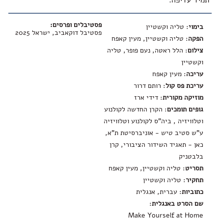
תמיד עדיפה.
פסטיבלים ופרסים:
בימוי
: טליה וקשטיין
פסטיבל דוקאביב, ישראל 2025
הפקה
: טליה וקשטיין, מעין קאפח
צילום
: הלל ראטה, נעם פופר, טליה
וקשטיין
עריכה
: מעין קאפח
עריכת פס קול
: רותם דרור
מוזיקה מקורית
: דידי ארז
גופים תומכים
: הקרן החדשה לקולנוע
וטלוויזיה , ביה"ס לקולנוע וטלוויזיה
ע"ש סטיב טיש - אוניברסיטת ת"א,
כאן - תאגיד השידור הציבורי, קרן
בלבטניק
תסריט
: טליה וקשטיין, מעין קאפח
תחקיר
: טליה וקשטיין
כתוביות
: עברית, אנגלית
שם הסרט באנגלית
:
Make Yourself at Home