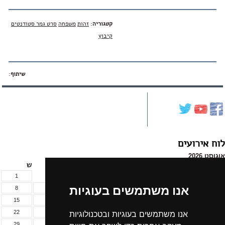
קטגוריה
:
זהות
משפחה
סרט גמר סטודנטים
קיבוץ
שיתוף
:
לוח אירועים
אוגוסט 2026
א
ב
ג
ד
ה
ו
ש
1
אנו משתמשים בעוגיות
8
7
6
5
4
3
2
15
14
13
12
11
10
9
22
21
20
19
18
17
16
אנו משתמשים בעוגיות ובטכנולוגיות
29
28
27
26
25
24
23