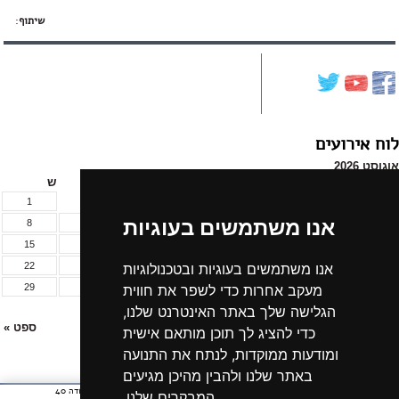
שיתוף
:
לוח אירועים
אוגוסט 2026
א
ב
ג
ד
ה
ו
ש
1
אנו משתמשים בעוגיות
8
7
6
5
4
3
2
15
14
13
12
11
10
9
22
21
20
19
18
17
16
אנו משתמשים בעוגיות ובטכנולוגיות
29
28
27
26
25
24
23
מעקב אחרות כדי לשפר את חווית
31
30
הגלישה שלך באתר האינטרנט שלנו,
« יול
ספט »
כדי להציג לך תוכן מותאם אישית
ומודעות ממוקדות, לנתח את התנועה
לכל אירועי החודש »
באתר שלנו ולהבין מהיכן מגיעים
חתית
רחוב יצחק שדה 40
אודות הקרן
ארכיון חדשות
המבקרים שלנו.