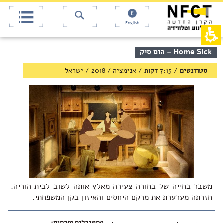
אש
חילתו
ל
דף,
ף
אפשרותך
English
לחוץ
ינטרנט,
חץ
נטר
די
נטר
תוכן
Home Sick – הום סיק
די
דלג
מרכזי,
אזור
עבור
באפשרותך
סטודנטים
/
7:15 דקות / אנימציה
/
2018
/
ישראל
בא
אזור
ללחוץ
וכן
אנטר
רכזי
כדי
לדלג
לאזור
הבא
משבר בחייה של בחורה צעירה מאלץ אותה לשוב לבית הוריה.
חזרתה מערערת את מרקם היחסים והאיזון בקן המשפחתי.
פסטיבלים ופרסים: