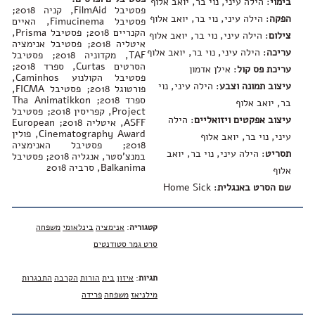
בימוי
: הילה עיני, נוי בר, יואב אלוף
פסטיבל FilmAid, קניה 2018;
הפקה
: הילה עיני, נוי בר, יואב אלוף
פסטיבל Fimucinema, האיים
הקנריים 2018; פסטיבל Prisma,
צילום
: הילה עיני, נוי בר, יואב אלוף
איטליה 2018; פסטיבל אנימציה
עריכה
: הילה עיני, נוי בר, יואב אלוף
TAF, מקדוניה 2018; פסטיבל
הסרטים Curtas, ספרד 2018;
עריכת פס קול
: אילן אדמון
פסטיבל הקולנוע Caminhos,
עיצוב תמונה וצבע
: הילה עיני, נוי
פורטוגל 2018; פסטיבל FICMA,
ספרד 2018; Tha Animatikkon
בר, יואב אלוף
Project, קפריסין 2018; פסטיבל
עיצוב אפקטים ויזואליים
: הילה
ASFF, איטליה 2018; European
Cinematography Award, פולין
עיני, נוי בר, יואב אלוף
2018; פסטיבל האנימציה
תסריט
: הילה עיני, נוי בר, יואב
במנצ'סטר, אנגליה 2018; פסטיבל
Balkanima, סרביה 2018
אלוף
שם הסרט באנגלית
:
Home Sick
קטגוריה
:
אנימציה
בינלאומי
משפחה
סרט גמר סטודנטים
תגיות
:
איזון
בית
הורות
הקרבה
התבגרות
מילניאז
משפחה
פרידה