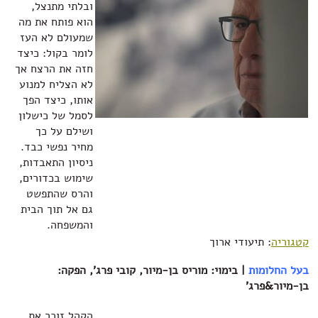
ובלתי מתנצל,
הוא פותח את מה
שמעולם לא העז
לומר בקול: כיצד
חזה את הרצח אך
לא הצליח למנוע
אותו, כיצד הפך
לסמל של כישלון
ושילם על כך
מחיר נפשי כבד.
ניסיון התאבדות,
שימוש בכדורים,
והרס שהתפשט
גם אל תוך הבית
והמשפחה.
קטגוריה
: תיעודי ארוך
בעל החלומות
| בימוי: מוריס בן-מיור, קובי פרג', הפקה:
בן-מיור&פרג'‏
הקהל זוכר את