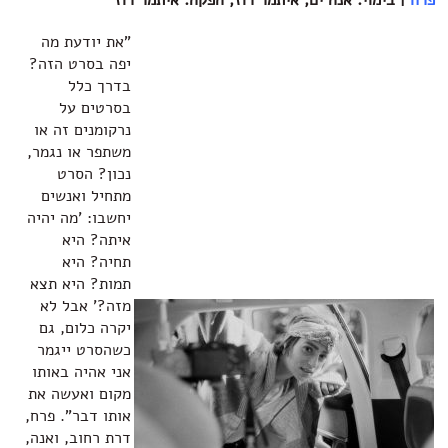
פרח
| בימוי: אנה ים, איתמר רוז, הפקה: איתמר רוז
"את יודעת מה
יפה בסרט הזה?
בדרך כלל
בסרטים על
נרקומנים זה או
משתפר או נגמר,
נכון? הסרט
מתחיל ואנשים
יחשבו: 'מה יהיה
איתה? היא
תחיה? היא
תמות? היא תצא
מזה?' אבל לא
יקרה כלום, גם
כשהסרט ייגמר
אני אהיה באותו
מקום ואעשה את
אותו דבר". פרח,
דרת רחוב, ואנה,