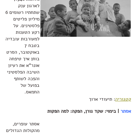
לארגון ענק
שתחתיו רשומים 6
מיליון פליטים
פלסטינים. על
רקע הטענות
למעורבות עובדיה
בטבח 7
באוקטובר, הסרט
בוחן איך טיפחה
אונר"א את רעיון
השיבה הפלסטיני
והפכה לשותף
בפועל של
החמאס.
קטגוריה
: תיעודי ארוך
אסתר
| בימוי: שקד גורן, הפקה: למה הפקות
אסתר עופרים,
מהקולות הגדולים