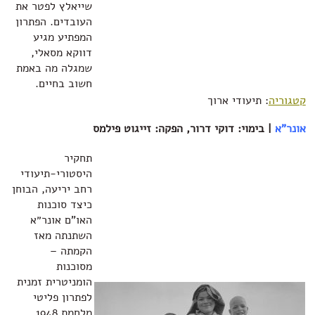
שייאלץ לפטר את
העובדים. הפתרון
המפתיע מגיע
דווקא מסאלי,
שמגלה מה באמת
חשוב בחיים.
קטגוריה
: תיעודי ארוך
אונר"א
| בימוי: דוקי דרור, הפקה: זייגוט פילמס
תחקיר
היסטורי-תיעודי
רחב יריעה, הבוחן
כיצד סוכנות
האו"ם אונר״א
השתנתה מאז
הקמתה –
מסוכנות
הומניטרית זמנית
לפתרון פליטי
מלחמת 1948,