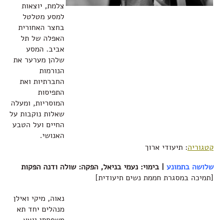
צלמת, יוצאות
למסע מטלטל
בחצר האחורית
האפלה של תל
אביב. המסע
שלהן מערער את
הנורמות
החברתיות ואת
התפיסות
המוסריות, ומעלה
שאלות נוקבות על
החיים ועל הטבע
האנושי.
קטגוריה
: תיעודי ארוך
שלושה בתמונע
| בימוי: נעמי בניאל, הפקה: שולה ודנה הפקות‏
[תמיכה במסגרת חממת נשים תיעודית]
נאוה, מיקי ואילן
מנהלים יחד תא