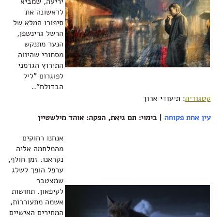
יריעה, שמביא
לראשונה את
סיפורו המלא של
הרשל גרינשפן,
הנער מתנקש
מסתורי שהיווה
התירוץ הגרמני
לפוגרום "ליל
הבדולח"..
קטגוריה
: תיעודי ארוך
עין אחת פקוחה
| בימוי: תם גיאת, הפקה: אוהד מילשטיין‏
אנחנו רחוקים
מהמלחמה אליה
נקראנו. זמן חולף,
ערפל הופך לשלג
שמצטבר
לקיפאון. תחושות
אשמה מתעוררות,
המחירים האישיים