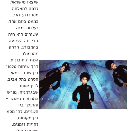
שיצאו מישראל,
זכתה להצלחה
מסחררת; ואז,
כמעט ביום אחד,
נעלמה. מזה
עשורים היא חיה
בדירתה הצנועה
בהמבורג, הרחק
מההמולה
המזרח־תיכונית.
דרך שיחות טלפון
בין שקד, במאי
הסרט בתל אביב,
לבין אסתר
שבגרמניה, נפרש
המרחק הגיאוגרפי
והרגשי בין
השניים. זהו מסע
בין מקומות,
זהויות וזמנים,
שמתוכו עולה