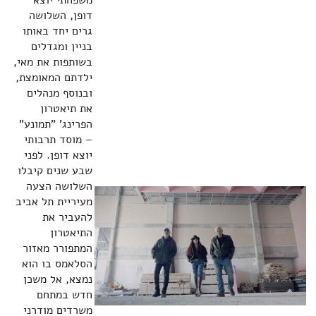
משפחתי יוצא
דופן, השלושה
גרים יחד באותו
בניין ומגדלים
בשותפות את מאי,
ילדתם המאומצת,
ובנוסף מנהלים
את תיאטרון
הפרינג' "תמונע"
– מוסד תרבותי
יוצא דופן. לפני
שבע שנים קיבלו
השלושה הצעה
מעיריית תל אביב
להעביר את
התיאטרון
המתפורר מאזור
הסלאמס בו הוא
נמצא, אל משכן
חדש במתחם
משרדים מודרני