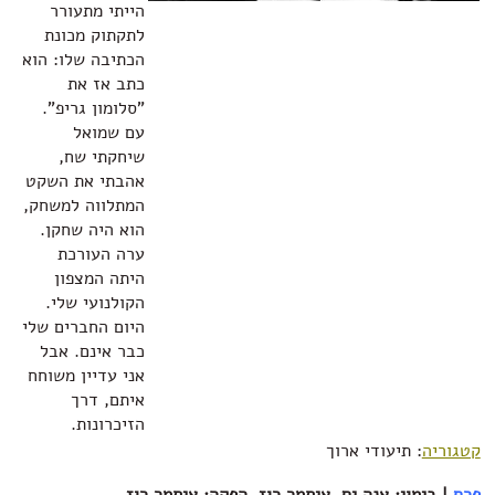
הייתי מתעורר
לתקתוק מכונת
הכתיבה שלו: הוא
כתב אז את
"סלומון גריפ".
עם שמואל
שיחקתי שח,
אהבתי את השקט
המתלווה למשחק,
הוא היה שחקן.
ערה העורכת
היתה המצפון
הקולנועי שלי.
היום החברים שלי
כבר אינם. אבל
אני עדיין משוחח
איתם, דרך
הזיכרונות.
קטגוריה
: תיעודי ארוך