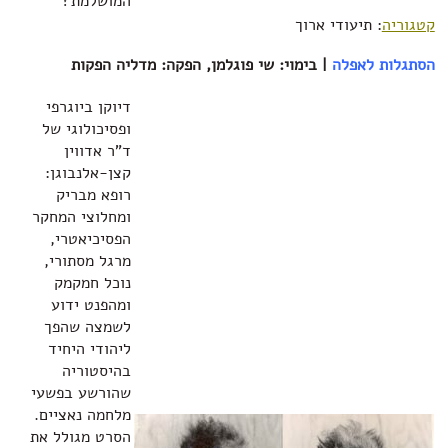
המושלמת?
קטגוריה
: תיעודי ארוך
הסתגלות לאפלה
| בימוי: שי פוגלמן, הפקה: מדליה הפקות
דיוקן ביוגרפי
ופסיכולוגי של
ד"ר אדווין
קצן-אלנבוגן:
רופא מבריק
ומחלוצי המחקר
הפסיכיאטרי,
מרגל מסתורי,
נוכל חמקמק
ומהפנט ידוע
לשמצה שהפך
ליהודי היחיד
בהיסטוריה
שהורשע בפשעי
מלחמה נאציים.
הסרט מגולל את