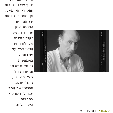
יוסף שילוח בזכות
תפקידיו הקומיים,
אך מאחורי הדמות
שזוהתה עמו
הסתתר אמן
מורכב ואמיץ,
פעיל פוליטי
ששילם מחיר
אישי כבד על
עמדותיו.
באמצעות
טקסטים שכתב
ותיעוד נדיר
שצילמה בתו,
נחשף עולמו
הפנימי של אחד
מגדולי השחקנים
בתרבות
הישראלית..
קטגוריה
: תיעודי ארוך