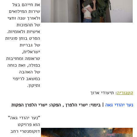
את חייהם בצל
שירות המילואים
ולאורך שנה וחצי
של תהפוכות
אישיות ולאומיות.
הסרט בוחן סוגיות
של גבריות
ישראלית,
טראומה ומחויבות
כפולה, ואת כוחה
של האהבה
כמשאב לריפוי
ותיקון.
קטגוריה
: תיעודי ארוך
נער יהודי גאה
| בימוי: ישרי הלפרן , הפקה: ישרי הלפרן הפקות‏
"נער יהודי גאה"
הוא פרויקט
דוקומנטרי רחב