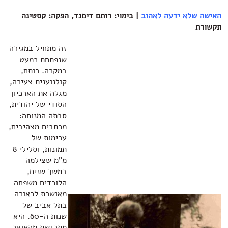
האישה שלא ידעה לאהוב
| בימוי: רותם דימנד, הפקה: קסטינה
תקשורת
זה מתחיל במגירה
שנפתחת כמעט
במקרה. רותם,
קולנוענית צעירה,
מגלה את הארכיון
הסודי של יהודית,
סבתה המנוחה:
מכתבים מצהיבים,
ערימות של
תמונות, וסלילי 8
מ"מ שצילמה
במשך שנים,
הלוכדים משפחה
מאושרת לכאורה
בתל אביב של
שנות ה-60. היא
מתרגשת מהאוצר