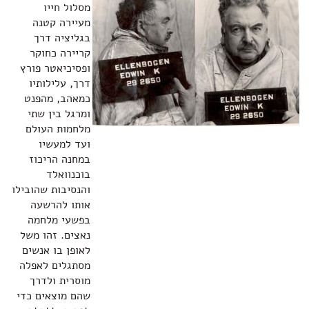
מסלול חייו
מעיירה קטנה
בגליציה דרך
קריירה כחוקר
ופסיכיאטר פורץ
דרך, עלילותיו
כמאהב, מהפנט
ומרגל בין שתי
מלחמות העולם
ועד למעשיו
במחנה הריכוז
בוכנוואלד
והנסיבות שהובילו
אותו להרשעה
בפשעי מלחמה
נאצים. זהו משל
לאופן בו אנשים
מסתגלים לאפלה
מוסרית ולדרך
שהם מוצאים כדי