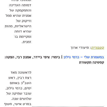
דמותה העדינה
והחמקמקה של
אמנית שהיא סמל
וזיקוק של
הישראליות, מהות
שהיא דוחה
ומקיימת בו
זמנית.
קטגוריה
: תיעודי ארוך
במשמרת שלי – כרמי גילון
|
בימוי: ציפי ביידר, אמנון רבי, הפקה:
קסטינה תקשורת‏
לראשונה מאז
רצח רבין, ראש
השב"כ באותם
ימים, כרמי גילון,
שובר שתיקה של
שלושים שנה.
בסרט אישי, חשוף