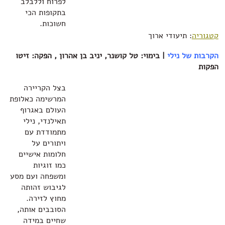
לפרוח וללבלב
בתקופות הכי
חשוכות.
קטגוריה
: תיעודי ארוך
הקרבות של נילי
| בימוי: טל קושנר, יניב בן אהרון , הפקה: זיטו
הפקות
בצל הקריירה
המרשימה כאלופת
העולם באגרוף
תאילנדי, נילי
מתמודדת עם
ויתורים על
חלומות אישיים
כמו זוגיות
ומשפחה ועם מסע
לגיבוש זהותה
מחוץ לזירה.
הסובבים אותה,
שחיים במידה