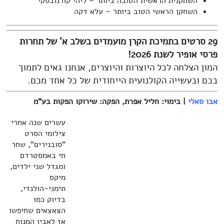
השחקנית הראשית הטובה ביותר – ליהי קורנובסקי
השחקן הראשי הטוב ביותר – עלא דקה
29 סרטים בתמיכת הקרן מועמדים בשלב א' של תחרות
פרסי אופיר לשנת 2026!
המון הצלחה לכל היוצרות והיוצרים, אנחנו גאים לתמוך
בכם ובעשייה הקולנועית הייחודית של כל אחד מכם.
אבו סאלי
| בימוי: חליל אפרת, הפקה: שירוקו הפקות בע"מ
עשרים שנה אחרי
צילומי הסרט
"סובנירים", שחר
חי באמסטרדם
ומגדל שני ילדים,
מיקס
תימני-הולנדי,
בדיוק כמו
הצאצאים שחיפשו
אז לאביו המנוח