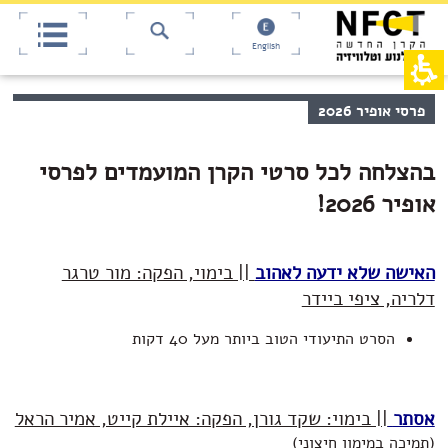
אש
חילתו
ל
דף,
ף
אפשרותך
English
לחוץ
ינטרנט,
חץ
נטר
די
נטר
תוכן
פרסי אופיר 2026
די
דלג
מרכזי,
אזור
עבור
באפשרותך
בא
אזור
ללחוץ
בהצלחה לכל סרטי הקרן המועמדים לפרסי
וכן
אנטר
רכזי
אופיר 2026!
כדי
לדלג
לאזור
הבא
האישה שלא ידעה לאהוב
|| בימוי, הפקה: מור טרגר
דלריה, ציפי ביידר
הסרט התיעודי הטוב ביותר מעל 40 דקות
אסתר
|| בימוי: שקד גורן, הפקה: איילת קייט, אמיר הראל
(תמיכה במימון חיצוני)