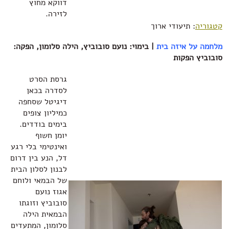
דווקא מחוץ
לזירה.
קטגוריה
: תיעודי ארוך
מלחמה על איזה בית
| בימוי: נועם סובוביץ, הילה סלומון, הפקה:
סובוביץ הפקות‏
גרסת הסרט
לסדרה בכאן
דיגיטל שסחפה
כמיליון צופים
בימים בודדים.
יומן חשוף
ואינטימי בלי רגע
דל, הנע בין דרום
לבנון לסלון הבית
של הבמאי ולוחם
אגוז נועם
סובוביץ וזוגתו
הבמאית הילה
סלומון, המתעדים