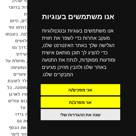
רנד), מי שהיה
פעם גדול בדחני
החתונות
אנו משתמשים בעוגיות
בירושלים, היום
ירד מגדולתו וחי
אנו משתמשים בעוגיות ובטכנולוגיות
מהיד לפה. כשבתו
מעקב אחרות כדי לשפר את חווית
בת השלושים
הגלישה שלך באתר האינטרנט שלנו,
ואחת בדרך נס
כדי להציג לך תוכן מותאם אישית
זוכה לשידוך
ומודעות ממוקדות, לנתח את התנועה
מוצלח, מוטלת על
באתר שלנו ולהבין מהיכן מגיעים
מוישה המשימה
להביא עשרים
המבקרים שלנו.
אלף דולר לטובת
צרכי החתונה. כל
אני מסכים/ה
ניסיונותיו לארגן
את הסכום עולים
אני מסרב/ת
בתוהו, עד
שנקרית בידו
שנה את ההגדרות שלי
הזדמנות גם
להשיג את הכסף
וגם לחזור לימי