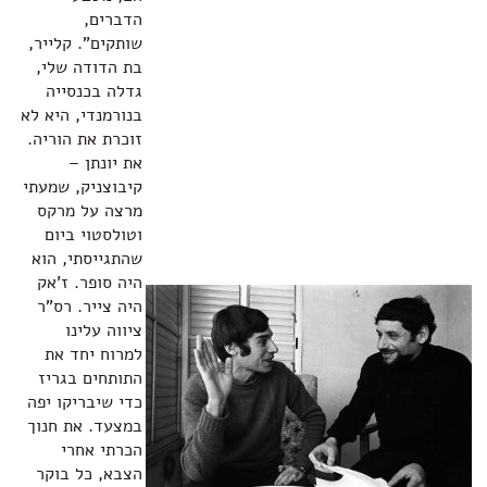
הדברים,
שותקים". קלייר,
בת הדודה שלי,
גדלה בכנסייה
בנורמנדי, היא לא
זוכרת את הוריה.
את יונתן –
קיבוצניק, שמעתי
מרצה על מרקס
וטולסטוי ביום
שהתגייסתי, הוא
היה סופר. ז'אק
היה צייר. רס"ר
ציווה עלינו
למרוח יחד את
התותחים בגריז
כדי שיבריקו יפה
במצעד. את חנוך
הכרתי אחרי
הצבא, כל בוקר