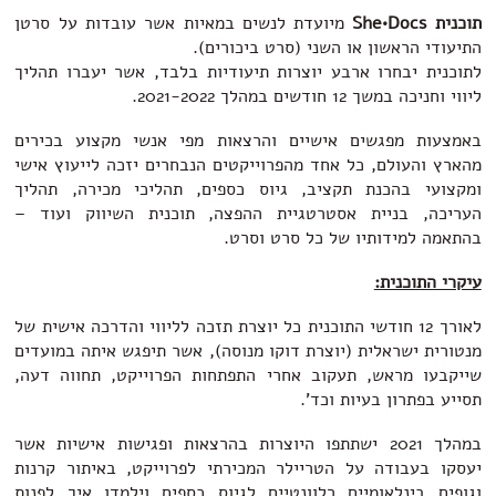
תוכנית She•Docs
מיועדת לנשים במאיות אשר עובדות על סרטן
התיעודי הראשון או השני (סרט ביכורים).
לתוכנית יבחרו ארבע יוצרות תיעודיות בלבד, אשר יעברו תהליך
ליווי וחניכה במשך 12 חודשים במהלך 2021-2022.
באמצעות מפגשים אישיים והרצאות מפי אנשי מקצוע בכירים
מהארץ והעולם, כל אחד מהפרוייקטים הנבחרים יזכה לייעוץ אישי
ומקצועי בהכנת תקציב, גיוס כספים, תהליכי מכירה, תהליך
העריכה, בניית אסטרטגיית ההפצה, תוכנית השיווק ועוד –
בהתאמה למידותיו של כל סרט וסרט.
עיקרי התוכנית:
לאורך 12 חודשי התוכנית כל יוצרת תזכה לליווי והדרכה אישית של
מנטורית ישראלית (יוצרת דוקו מנוסה), אשר תיפגש איתה במועדים
שייקבעו מראש, תעקוב אחרי התפתחות הפרוייקט, תחווה דעה,
תסייע בפתרון בעיות וכד'.
במהלך 2021 ישתתפו היוצרות בהרצאות ופגישות אישיות אשר
יעסקו בעבודה על הטריילר המכירתי לפרוייקט, באיתור קרנות
וגופים בינלאומיים רלוונטיים לגיוס כספים וילמדו איך לפנות