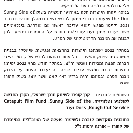
אליהם ולהציג בפניהם את הפרוייקט.
בנוסף ייקחו היוצרות חלק באירועי תעשייה בשוק Sunny Side of
the Doc שיעסקו בדרכי מימון לסרטי נשים ובמהלך חודש נובמבר
2021 יקיימו מפגש ייעוץ עריכה ראשון עם עורך/ת בינלאומיים
אשר יעברו איתן ועם עורכי/ות הסרט על החומרים ויסייעו להן
לבנות את המבנה הדרמטולוגי של הסרט.
במהלך 2022 ישתתפו היוצרות בהרצאות ופגישות שיעסקו בבניית
אסטרטגית שיווק והפצה – כל אחת בהתאם לסרט שלה, מפי נציגי
חברות הפצה ומכירות ואנשי יח"צ. במהלך חודש מרץ 2022 יקיימו
היוצרות סדרת מפגשי עריכה שניה בה יעבוד הצוות על הידוק
מבנה הסרט ובסיומו יהיה בידיו ראף קאט אשר יוצג בשוק קופרו
2022.
השותפים לתוכנית –
קרן קופרו לשיווק תוכן ישראלי, הקרן החדשה
לקולנוע וטלוויזיה, Catapult Film Fund ,Sunny Side of the
Docs ,Rough Cut Service ועוד.
התוכנית מוקדשת לזכרה ולשימור פועלה של המנכ"לית המייסדת
של קופרו – אורנה ירמות ז"ל