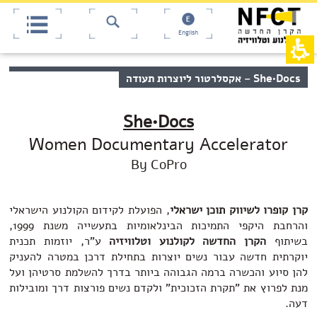
אש
חילתו
ל
דף,
ף
אפשרותך
English
לחוץ
ינטרנט,
חץ
נטר
די
נטר
תוכן
She•Docs – אקסלרטור ליוצרות תעודה
די
דלג
מרכזי,
אזור
עבור
באפשרותך
בא
אזור
ללחוץ
She•Docs
וכן
אנטר
רכזי
Women Documentary Accelerator
כדי
לדלג
By CoPro
לאזור
הבא
קרן קופרו לשיווק תוכן ישראלי
, הפועלת לקידום הקולנוע הישראלי
והרחבת היקפי התמיכות הבינלאומיות בתעשייה משנת 1999,
בשיתוף
הקרן החדשה לקולנוע וטלוויזיה
ע"ר, יוזמות תכנית
יוקרתית חדשה עבור נשים יוצרות בתחילת דרכן במטרה להעניק
להן סיוע והכשרה ברמה הגבוהה ביותר בדרך להשלמת סרטיהן ועל
מנת לפרוץ את "תקרת הזכוכית" ולקדם נשים פורצות דרך ומובילות
דעה.