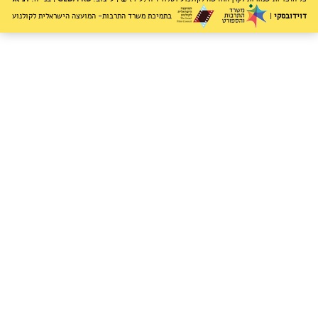
בתמיכת משרד התרבות- המועצה הישראלית לקולנוע