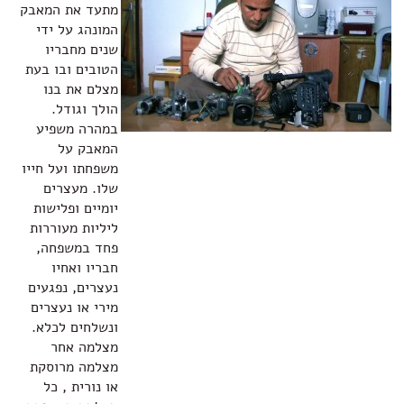
מתעד את המאבק
המונהג על ידי
שנים מחבריו
הטובים ובו בעת
מצלם את בנו
הולך וגודל.
במהרה משפיע
המאבק על
משפחתו ועל חייו
שלו. מעצרים
יומיים ופלישות
ליליות מעוררות
פחד במשפחה,
חבריו ואחיו
נעצרים, נפגעים
מירי או נעצרים
ונשלחים לכלא.
מצלמה אחר
מצלמה מרוסקת
או נורית , כל