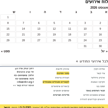
ים
ג
ד
ה
ו
ש
1
8
7
6
5
4
3
15
14
13
12
11
10
22
21
20
19
18
17
29
28
27
26
25
24
31
ספט »
החודש »
רחוב יצחק שדה 40
ארכיון חדשות
תל אביב 6721210
נתוני תמיכות
טלפון: 03-5220909
הצהרת נגישות
פקס: 03-5230909
לקטורים ומנהלים אמנותיים
info@nfct.org.il
טופס יצירת קשר >>
קישורים שימושיים
אתר
שותפים ותומכים
חוזים
מדיניות הפרטיות
ים להורדה
ורות לקרן החדשה לקולנוע וטלוויזיה (ע"ר) © | עיצוב:
GLD/FRD
| בנייה:
דניאל