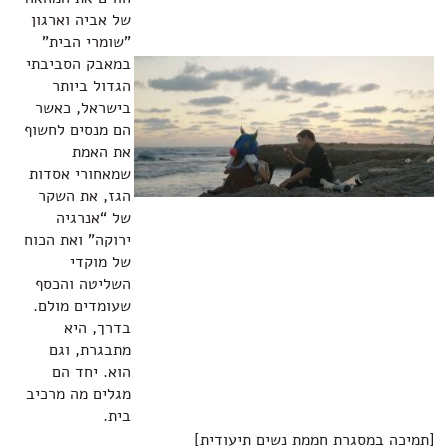
של אביה וארגון
"שומרי הבית"
במאבק הסביבתי
הגדול ביותר
בישראל, כאשר
הם מנסים לחשוף
את האמת
שמאחורי אסדות
הגז, את השקר
של “אנרגיה
ירוקה” ואת הכוח
של מוקדי
השליטה והכסף
שעומדים מולם.
בדרך, היא
מתבגרת, וגם
הוא. יחד הם
מגלים מה מרכיב
בית.
סגרת חממת נשים תיעודית]