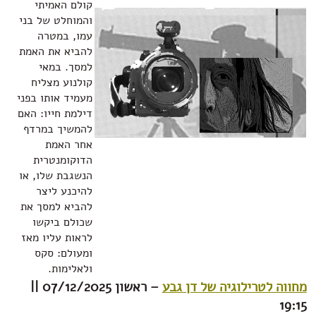
קולם האמיתי
והמוחלט של בני
עמו, במטרה
להביא את האמת
למסך. במאי
קולנוע מצליח
מעמיד אותו בפני
דילמת חייו: האם
להמשיך במרדף
אחר האמת
הדוקומנטרית
הנשגבת שלו, או
להיכנע ליצר
להביא למסך את
שכולם ביקשו
לראות עליו מאז
ומעולם: סקס
ולאלימות.
רילוגיה של דן גבע
– ראשון 07/12/2025 ||