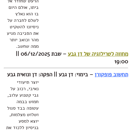
הרעש שחודר אל
ביתו, אולם היום
בו הוא נאלץ
לשלם לחברה על
ניסיונו להשקיט
את הסביבה מגיע
מהר וכואב יותר
ממה שחשב.
רילוגיה של דן גבע
– שבת 06/12/2025 ||
פקורן
–
בימוי: דן גבע || הפקה: דן ונואית גבע
יוצר תיעודי
נאיבי, רכוב על
גבי קטנוע עלוב,
חמוש בבמה
עטופה בבד סגול
ושלוש מצלמות,
יוצא למסע
בניסיון ללכוד את