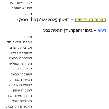
ילדות ישן רגע
לפני שמאוחר
מדי.
טודנטים
– ראשון 07/12/2025 || 17:00
ימוי והפקה: דן ונואית גבע
סיפור
אהבה-שנאה תל
אביבי על אדם
שמחליט לצאת
למלחמה ברעש
העירוני הפולש
לביתו. לאחר
שאובחן כבעל
רגישות גבוהה
לרעש הוא נחוש
להוכיח שאין
הדבר משנה את
העובדה שכל
האנשים הסובבים