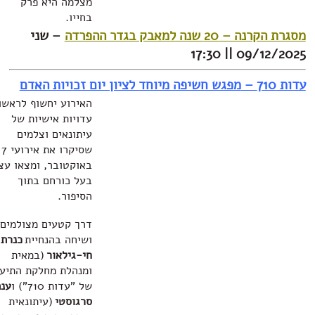
מצלמה היא פרק
בחייו.
ה למאבק בגדר ההפרדה
– שני
09/12/2
מפגש חשיפה מיוחד לציון יום זכויות האדם
האירוע יחשוף לראשונה
עדויות אישיות של
עיתונאים וצלמים
שסיקרו את אירועי 7
באוקטובר, ומצאו עצמם
בעל כורחם בתוך
הסיפור.
דרך קטעים מצולמים
ושיחה בהנחיית
כנרת
חי-גילאור
(במאית
ומנהלת מחלקת התיעוד
של "עדות 710") ו
ענת
סרגוסטי
(עיתונאית