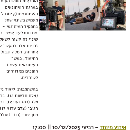
ואחראית חופש העיתונות
בארגון העיתונאים
והעיתונאיות), יתנהל דיון
מעמיק בשינוי שחל
בתפקיד העיתונאי -
ממדווח לעד אישי. כיצד
שינוי זה קשור לשאלת
זכויות אדם בהקשר של
אחריות, חמלה וגבולות
התיעוד, כאשר
העיתונאים עצמם
הופכים ממדווחים
לשורדים.
בהשתתפות: ליאור נידם
(צלם חדשות 12), בר
פלג (כתב הארץ), דניאל
חג׳בי (צלם ערוץ 13),
מתן צורי (כתב Ynet).
וחד
– רביעי 10/12/2025 || 17:00