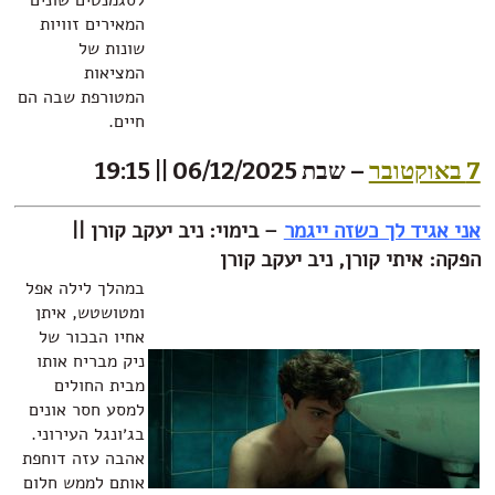
לסגמנטים שונים
המאירים זוויות
שונות של
המציאות
המטורפת שבה הם
חיים.
– שבת 06/12/2025 || 19:15
 לך כשזה ייגמר
–
בימוי: ניב יעקב קורן ||
תי קורן, ניב יעקב קורן
במהלך לילה אפל
ומטושטש, איתן
אחיו הבכור של
ניק מבריח אותו
מבית החולים
למסע חסר אונים
בג׳ונגל העירוני.
אהבה עזה דוחפת
אותם לממש חלום