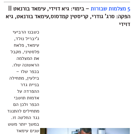
– בימוי: גיא דוידי, עימאד בורנאט ||
ג' גודרי, קריסטין קמדסוס,עימאד בורנאט, גיא
כשבנו הרביעי
ג'יבריל נולד,
עימאד, פלאח
פלסטיני, מקבל
את המצלמה
הראשונה שלו.
בכפר שלו –
בילעין, מתחילה
בניית גדר
ההפרדה על
אדמות תושבי
הכפר ולכן הם
מתחילים להתנגד
נגד החלטה זו.
במשך יותר משש
שנים עימאד