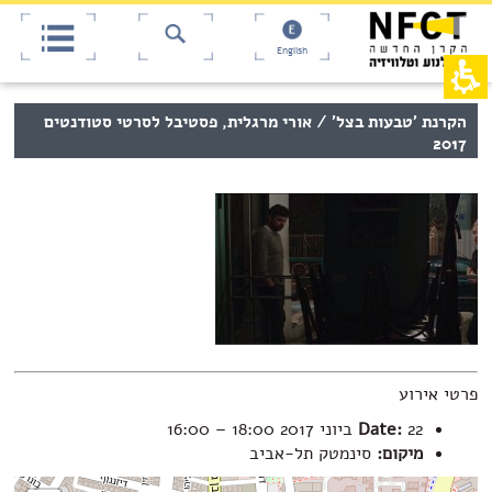
אש
חילתו
ל
דף,
ף
אפשרותך
English
לחוץ
ינטרנט,
חץ
נטר
די
נטר
תוכן
הקרנת 'טבעות בצל' / אורי מרגלית, פסטיבל לסרטי סטודנטים
די
דלג
מרכזי,
2017
אזור
עבור
באפשרותך
בא
אזור
ללחוץ
וכן
אנטר
רכזי
כדי
לדלג
לאזור
הבא
פרטי אירוע
22 ביוני 2017 18:00
Date:
–
16:00
מיקום:
סינמטק תל-אביב