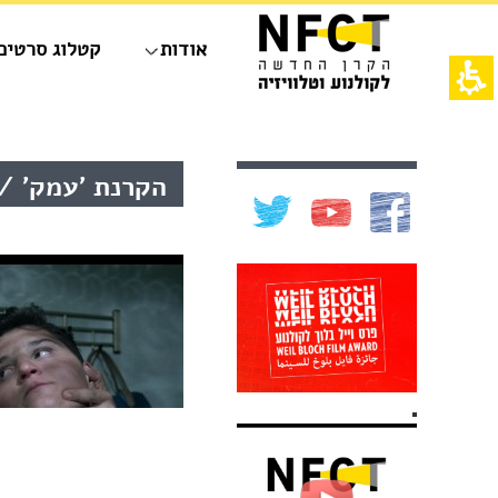
חילתו
ל
אודות
קטלוג סרטים
ף
ינטרנט,
חץ
נטר
די
אש
עבור
דף,
אזור
אפשרותך
תוכן
הקרנת 'עמק' / 
וכן
לחוץ
מרכזי,
רכזי
נטר
באפשרותך
די
ללחוץ
דלג
אנטר
אזור
כדי
בא
לדלג
לאזור
הבא