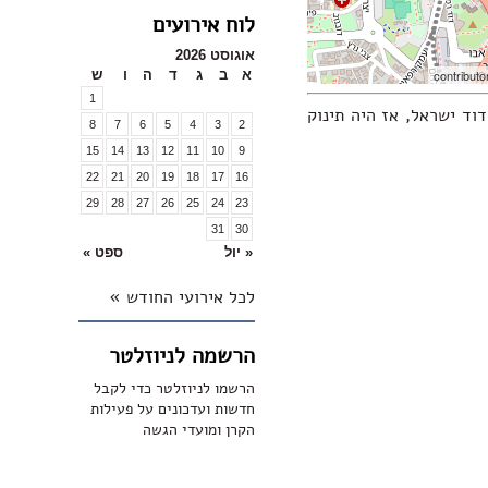
לוח אירועים
אוגוסט 2026
א
ב
ג
ד
ה
ו
ש
1
וד ישראל, אז היה תינוק
8
7
6
5
4
3
2
15
14
13
12
11
10
9
22
21
20
19
18
17
16
29
28
27
26
25
24
23
31
30
« יול
ספט »
לכל אירועי החודש »
הרשמה לניוזלטר
הרשמו לניוזלטר כדי לקבל
חדשות ועדכונים על פעילות
הקרן ומועדי הגשה