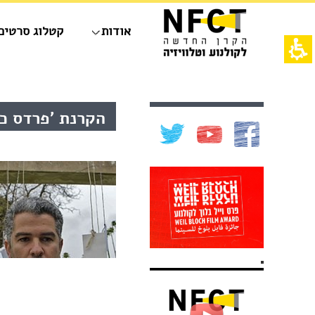
חילתו
ל
אודות
קטלוג סרטים
ף
ינטרנט,
חץ
נטר
די
אש
עבור
דף,
אזור
אפשרותך
תוכן
הקרנת 'פרדס כ"
וכן
לחוץ
מרכזי,
רכזי
נטר
באפשרותך
די
ללחוץ
דלג
אנטר
אזור
כדי
בא
לדלג
לאזור
הבא