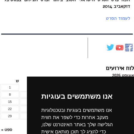
דוקאביב 2014
לעמוד הסרט
לוח אירועים
אוגוסט 2026
א
ב
ג
ד
ה
ו
ש
1
אנו משתמשים בעוגיות
8
7
6
5
4
3
2
15
14
13
12
11
10
9
22
21
20
19
18
17
16
אנו משתמשים בעוגיות ובטכנולוגיות
29
28
27
26
25
24
23
מעקב אחרות כדי לשפר את חווית
31
30
הגלישה שלך באתר האינטרנט שלנו,
« יול
ספט »
כדי להציג לך תוכן מותאם אישית