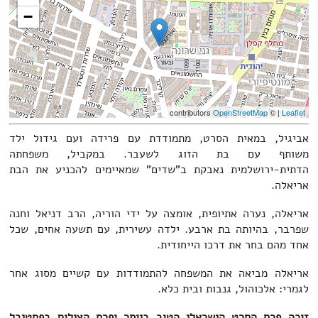
−
contributors
OpenStreetMap
| ©
Leaflet
אביגיל, במאית הסרט, מתמודדת עם פרידה ועם גידול ילד
משותף עם בת הזוג לשעבר. במקביל, משפחתה
הדתית-ירושלמית נאבקת ב"שדים" שמאיימים להכניע את הבת
אריאלה.
אריאלה, נערה אתיופית, אומצה על ידי הוריה, הרב דניאל וחנה
שפרבר, בהיותה בת ארבע. ילדה עשירית, עם תשעה אחים, שכל
אחד מהם בחר את דרכו הייחודית.
אריאלה מביאה את המשפחה להתמודדות עם קשיים מסוג אחר
לגמרי: אלכוהול, גנבות ובית כלא.
זוכה פרס הסרט הישראלי הטוב ביותר ופרס הצילום בפסטיבל