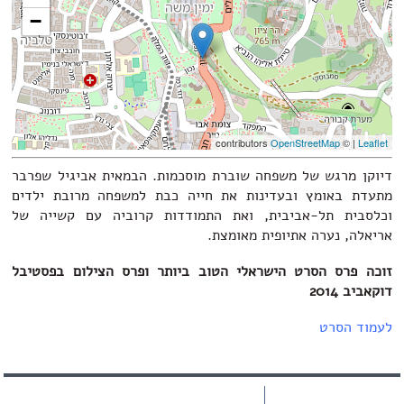
−
contributors
OpenStreetMap
| ©
Leaflet
דיוקן מרגש של משפחה שוברת מוסכמות. הבמאית אביגיל שפרבר
מתעדת באומץ ובעדינות את חייה כבת למשפחה מרובת ילדים
וכלסבית תל-אביבית, ואת התמודדות קרוביה עם קשייה של
אריאלה, נערה אתיופית מאומצת.
זוכה פרס הסרט הישראלי הטוב ביותר ופרס הצילום בפסטיבל
דוקאביב 2014
לעמוד הסרט