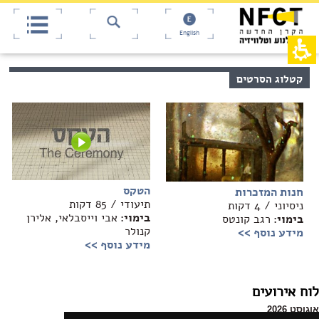
אש
חילתו
ל
דף,
ף
אפשרותך
English
לחוץ
ינטרנט,
חץ
נטר
די
נטר
קטלוג הסרטים
די
דלג
אזור
עבור
בא
אזור
וכן
רכזי
הטקס
חנות המזכרות
תיעודי / 85 דקות
ניסיוני / 4 דקות
בימוי:
אבי וייסבלאי, אלירן
בימוי:
רגב קונטס
קנולר
מידע נוסף >>
מידע נוסף >>
לוח אירועים
אוגוסט 2026