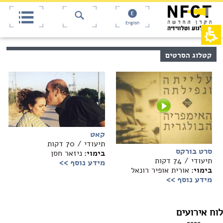
אש
חילתו
ל
דף,
ף
אפשרותך
English
לחוץ
ינטרנט,
חץ
נטר
די
נטר
קטלוג הסרטים
די
דלג
אזור
עבור
בא
אזור
וכן
רכזי
קאט
תיעודי / 70 דקות
סרט בורקס
בימוי:
ניזאר חסן
תיעודי / 74 דקות
מידע נוסף >>
בימוי:
אורית אופיר רונאל
מידע נוסף >>
לוח אירועים