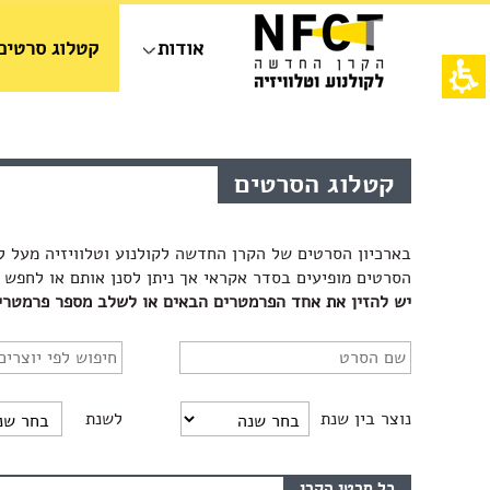
חילתו
ל
אודות
קטלוג סרטים
ף
ינטרנט,
חץ
נטר
די
אש
עבור
דף,
אזור
אפשרותך
קטלוג הסרטים
וכן
לחוץ
רכזי
נטר
די
בארכיון הסרטים של הקרן החדשה לקולנוע וטלוויזיה מעל ל
דלג
אזור
הסרטים מופיעים בסדר אקראי אך ניתן לסנן אותם או לחפש 
בא
יש להזין את אחד הפרמטרים הבאים או לשלב מספר פרמטרים
נוצר בין שנת
לשנת
כל סרטי הקרן