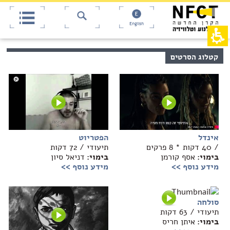
אש
חילתו
ל
דף,
ף
אפשרותך
English
לחוץ
ינטרנט,
חץ
נטר
די
נטר
קטלוג הסרטים
די
דלג
אזור
עבור
בא
אזור
וכן
רכזי
אינדל
הפטריוט
/ 40 דקות * 8 פרקים
תיעודי / 72 דקות
בימוי:
אסף קורמן
בימוי:
דניאל סיון
מידע נוסף >>
מידע נוסף >>
סולחה
תיעודי / 63 דקות
בימוי:
איתן חריס