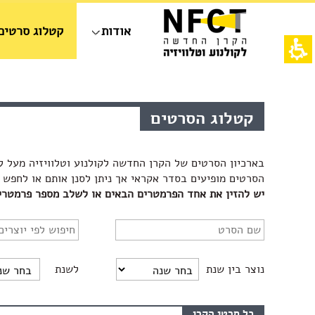
חילתו
ל
אודות
קטלוג סרטים
ף
ינטרנט,
חץ
נטר
די
אש
עבור
דף,
אזור
אפשרותך
קטלוג הסרטים
וכן
לחוץ
רכזי
נטר
די
בארכיון הסרטים של הקרן החדשה לקולנוע וטלוויזיה מעל ל
דלג
אזור
הסרטים מופיעים בסדר אקראי אך ניתן לסנן אותם או לחפש 
בא
יש להזין את אחד הפרמטרים הבאים או לשלב מספר פרמטרים
נוצר בין שנת
לשנת
כל סרטי הקרן