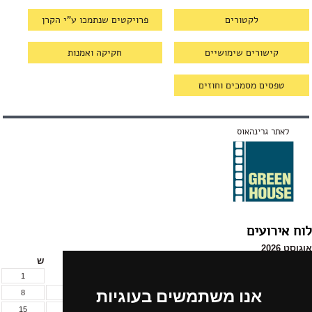
לקטורים
פרויקטים שנתמכו ע"י הקרן
קישורים שימושיים
חקיקה ואמנות
טפסים מסמכים וחוזים
לאתר גרינהאוס
לוח אירועים
אוגוסט 2026
א
ב
ג
ד
ה
ו
ש
1
אנו משתמשים בעוגיות
8
7
6
5
4
3
2
15
14
13
12
11
10
9