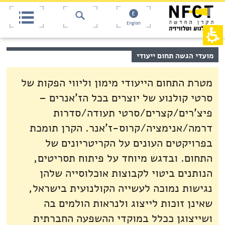
אש
חילתו
ל
דף,
ף
אפשרותך
English
לחוץ
ינטרנט,
חץ
נטר
די
נטר
תוכן
מועדי הגשה תחום ייעודי
די
דלג
מרכזי,
אזור
עבור
באפשרותך
בא
אזור
מטרת התחום הייעודי מימון וליווי הפקות של
ללחוץ
וכן
אנטר
רכזי
סרטי קולנוע של יוצרים בכל הז'אנרים –
כדי
לדלג
פיצ'רים/קצרים/סרטי תעודה/סדרות
לאזור
דרמה/אנימציה/קרוס-ז'אנר. הקרן תומכת
הבא
בפרויקטים העונים על הקריטריונים של
התחום. ובדגש מיוחד על פיתוח תסריטים,
הנותנים ביטוי לקבוצות אוכלוסייה שלהן
נגישות נמוכה לעשייה הקולנועית בישראל,
שאינן זוכות לייצוג ולנראות הולמים בה
ושייצוגן ככלל במוקדי ההשפעה החברתית