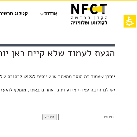
חילתו
ל
אודות
קטלוג סרטים
ף
ינטרנט,
חץ
נטר
די
אש
עבור
דף,
אזור
אפשרותך
תוכן
הגעת לעמוד שלא קיים כאן יות
וכן
לחוץ
מרכזי,
רכזי
נטר
באפשרותך
די
ללחוץ
דלג
אנטר
ייתכן שעמוד זה הוסר מהאתר או שניסית לגלוש לכתובת של 
אזור
כדי
בא
לדלג
לאזור
יש לנו הרבה עמודי מידע ותוכן אחרים באתר, מומלץ להיעז
הבא
חיפוש: