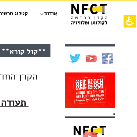
חילתו
ל
אודות
קטלוג סרטים
ף
ינטרנט,
חץ
נטר
די
אש
עבור
דף,
אזור
אפשרותך
תוכן
**קול קורא** מו
וכן
לחוץ
מרכזי,
רכזי
נטר
באפשרותך
די
ללחוץ
דלג
אנטר
הקרן החדש
אזור
כדי
בא
לדלג
לאזור
הבא
תעודה 