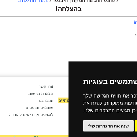
לטופס ההגשה המקוון היכנסו ל
עמוד ההגשות
בהצלחה!
i
שתמשים בעוגיות
ארכיון חדשות
צרו קשר
ת
ארכיון ניוזלטר
הצהרת נגישות
פר את חווית הגלישה שלך
ות
לקטורים ומנהלים אמנותיים
תמכו בנו
מודעות ממוקדות, לנתח את
מושיים
תנאי השימוש באתר
שותפים ותומכים
כן מגיעים המבקרים שלנו.
ים וחוזים
מדיניות הפרטיות
לוגואים וקרדיטים להורדה
שנה את ההגדרות שלי