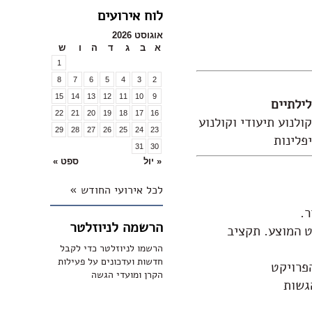
לוח אירועים
אוגוסט 2026
א
ב
ג
ד
ה
ו
ש
1
8
7
6
5
4
3
2
15
14
13
12
11
10
9
ילתיים
22
21
20
19
18
17
16
ולנוע תיעודי וקולנוע
29
28
27
26
25
24
23
פלינות
31
30
« יול
ספט »
לכל אירועי החודש »
ר.
הרשמה לניוזלטר
ים להוות לפחות 40% מנפח הפרויקט המוצע. תקציב
הרשמו לניוזלטר כדי לקבל
חדשות ועדכונים על פעילות
פרויקט
הקרן ומועדי הגשה
גשות