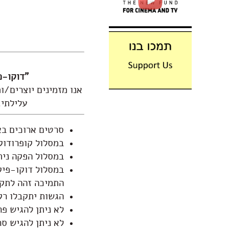
"דוקו-פ
אנו מזמינים יוצרים/ו
עלילתי,
סרטים ארוכים באורך של 50
במסלול קופרודוק
במסלול הפקה נית
התמיכה זהה לתקצ
הגשות יתקבלו רק
לא ניתן להגיש פ
לא ניתן להגיש סר