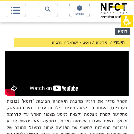
אש
חילתו
ל
דף,
ף
אפשרותך
English
לחוץ
ינטרנט,
חץ
נטר
די
נטר
תוכן
דומא
די
דלג
מרכזי,
אזור
עבור
באפשרותך
תיעודי
/
51 דקות
/
2011
/
ישראל
/
ערבית
בא
אזור
ללחוץ
וכן
אנטר
רכזי
כדי
לדלג
לאזור
הבא
הקהל מדיר את רגליו מהצגת תיאטרון הבובות 'דומא' (בובות
בערבית), העוסקת בפגיעה מינית בילדות. עביר, יוצרת ההצגה,
מחליטה לקחת מצלמה ולצאת למסע מצפון הארץ עד לדרומה
ולתעד נשים שעברו אלימות מינית. במסעה היא פוגשת ארבע
גיבורות המעיזות לחשוף את הפגיעה שחוו במעגל המוכר של