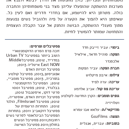
משפחותיהן ומכריהן. כולן מחפשות את הדרך לבטא ולנפץ את
מערכות ההשתקה שהופעלו עליהן מצד בני משפחותיהן והחברה
כולה. מטרתן היא להישמע, אם בחדרי חדרים ואם לעין כל.
שאיפתן היא להפוך את הקערה על פיה ולהוביל נשים נפגעות
מתוך מעגלי ההשתקה, הבושה והחנק אל עבר הקבלה העצמית
והתחושה שמותר להמשיך לחיות.
פסטיבלים ופרסים:
בימוי
: עביר זייבק חדד
זוכה פרס הסרט הדוקומנטארי
הפקה
: סוהיל חדאד, אילאיל
הטוב ביותר בפסטיבל Urban TV
במדריד, 2012; פסטיבלMiddle
אלכסנדר
East NOW איטליה 2013;
חברת הפקה
: עביר הפקות
פסטיבל זכויות האדם
אפגניסטן,2013; פסטיבל קולנוע
צילום
: איבון מיקלוש
בתורכיה, 2013; פסטיבל מומביי,
עריכה
: ערה לפיד
2012; הפסטיבל הדוקומנטרי
בבלגרד, 2012; פסטיבל 1001
עריכת פס קול
: אביב אלדמע
סרטי דוקו, איסטנבול 2012;
גופים תומכים
: הקרן החדשה לקולנוע
פסטיבל זכויות האדם, אוסטריה,
2012; פסטיבל FilmIsrael, הולנד
וטלויזיה
2012; התחרות הרשמית של
מוזיקאי/ת
: עלאא אבו עמרא
פסטיבל דוקאביב 2011; בתחרות
הפסטיבל הבינלאומי לסרטי נשים
הפצה
: Go2Films
רחובות;2011 פסטיבל הנשים
כתוביות
: עברית, אנגלית
בחולון;2011 פסטיבל האישה