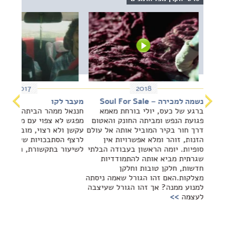
2017
2018
נשמה למכירה – Soul For Sale
מעבר לקו
ברגע של כעס, יולי בורחת מאמא
חננאל ממהר הביתה לפני כ
פגועת הנפש ומביתה החונק והאטום
מפגש לא צפוי עם מונד'ר,
דרך חור בקיר המוביל אותה אל עולם
עקשן ולא רצוי, מוביל את 
הזנות, זוהר ומלא אפשרויות אין
לרצף הסתבכויות שעד מהר
סופיות. יומה הראשון בעבודה הבלתי
לשיעור בתקשורת, חברות 
שגרתית מביא אותה להתמודדיות
חדשות, חלקן טובות וחלקן
מצלקות.האם זהו הגורל שאמה ניסתה
למנוע ממנה? אך זהו הגורל שעיצבה
לעצמה
>>